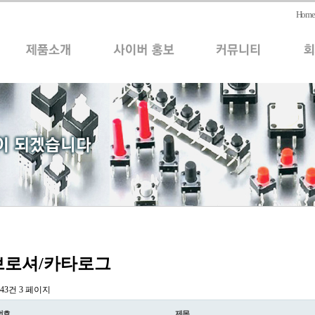
Home
로셔/카타로그
l 43건
3 페이지
번호
제목