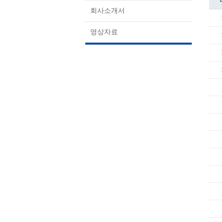
회사소개서
영상자료