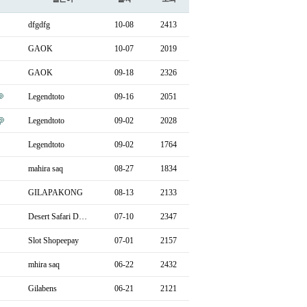
dfgdfg
10-08
2413
GAOK
10-07
2019
GAOK
09-18
2326
Legendtoto
09-16
2051
Legendtoto
09-02
2028
Legendtoto
09-02
1764
mahira saq
08-27
1834
GILAPAKONG
08-13
2133
Desert Safari D…
07-10
2347
Slot Shopeepay
07-01
2157
mhira saq
06-22
2432
Gilabens
06-21
2121