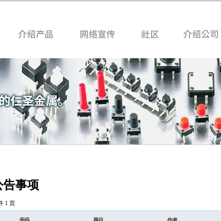
公告事项
件
1 页
号码
题目
作者