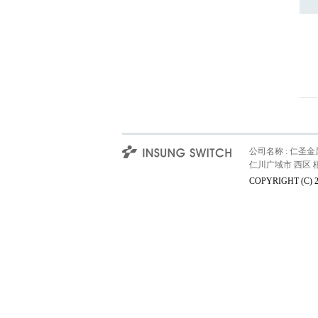
公司名称 : 仁圣金属股
仁川广域市 西区 梧柳洞 仁
COPYRIGHT (C) 