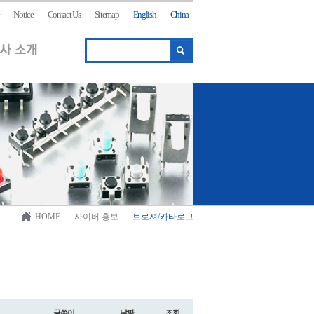
Notice
Contact Us
Sitemap
English
China
HOME
사이버 홍보
브로셔/카타로그
글쓴이
날짜
조회