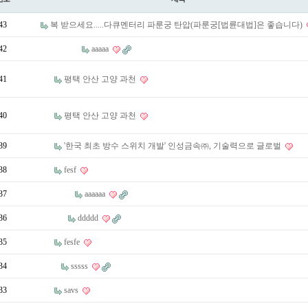
43
복 받으세요.....다큐멘터리 파룬궁 탄압(파룬궁[법륜대법]은 좋습니다)
42
aaaaa
41
평택 안산 고양 과천
40
평택 안산 고양 과천
39
'한국 최초 방수 스위치 개발' 인성금속㈜, 기술력으로 글로벌
38
fesf
37
aaaaaa
36
ddddd
35
fesfe
34
sssss
33
savs