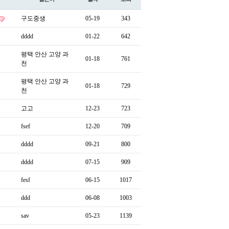
구도중생
05-19
343
dddd
01-22
642
평택 안산 고양 과
01-18
761
천
평택 안산 고양 과
01-18
729
천
고고
12-23
723
fsef
12-20
709
dddd
09-21
800
dddd
07-15
909
fesf
06-15
1017
ddd
06-08
1003
sav
05-23
1139